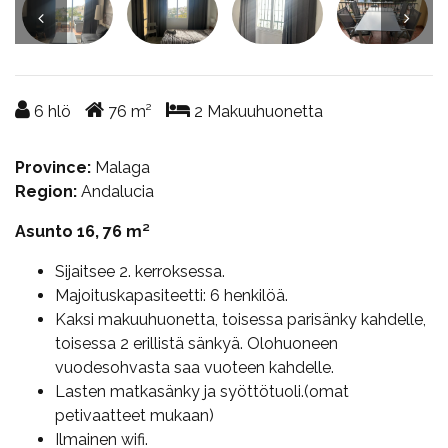
6
hlö
76
m²
2
Makuuhuonetta
Province:
Malaga
Region:
Andalucia
Asunto 16, 76 m²
Sijaitsee 2. kerroksessa.
Majoituskapasiteetti: 6 henkilöä.
Kaksi makuuhuonetta, toisessa parisänky kahdelle,
toisessa 2 erillistä sänkyä. Olohuoneen
vuodesohvasta saa vuoteen kahdelle.
Lasten matkasänky ja syöttötuoli.(omat
petivaatteet mukaan)
Ilmainen wifi.