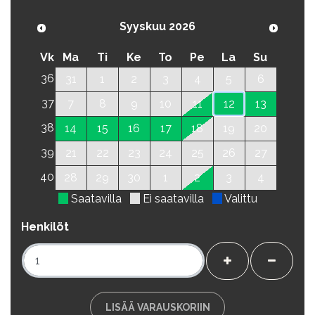
Syyskuu 2026
Vk
Ma
Ti
Ke
To
Pe
La
Su
36
31
1
2
3
4
5
6
37
7
8
9
10
11
12
13
38
14
15
16
17
18
19
20
39
21
22
23
24
25
26
27
40
28
29
30
1
2
3
4
Saatavilla
Ei saatavilla
Valittu
Henkilöt
+
-
LISÄÄ VARAUSKORIIN