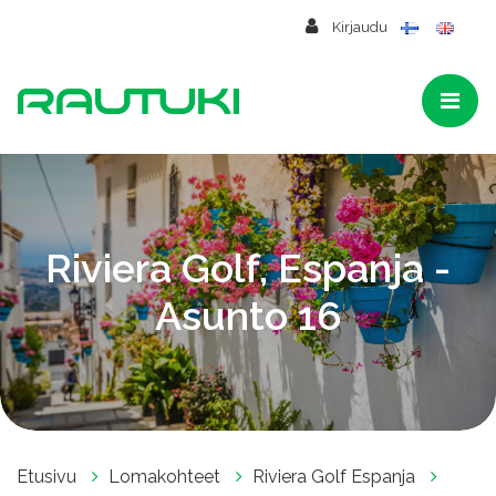
Siirry pääsisältöön
Kirjaudu
Riviera Golf, Espanja -
Asunto 16
Etusivu
Lomakohteet
Riviera Golf Espanja