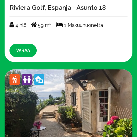
Riviera Golf, Espanja - Asunto 18
4 hlö
59 m²
1 Makuuhuonetta
4 hlö
59 m²
1 Makuuhuonetta
VARAA