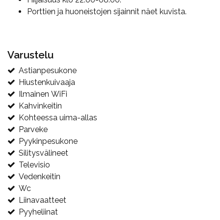
Porttien ja huoneistojen sijainnit näet kuvista.
Varustelu
Astianpesukone
Hiustenkuivaaja
Ilmainen WiFi
Kahvinkeitin
Kohteessa uima-allas
Parveke
Pyykinpesukone
Silitysvälineet
Televisio
Vedenkeitin
Wc
Liinavaatteet
Pyyheliinat