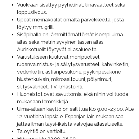
Vuokraan sisältyy pyyheliinat, liinavaatteet sekä
loppusiivous.
Upeat merinäköalat omalta parvekkeelta, josta
löytyy mm. grilli.
Sisäpihalla on lämmittämättömät isompi uima-
allas sekä metrin syvyinen lasten allas.
Aurinkotuolit löytyvät allasalueelta.
Varustukseen kuuluvat monipuoliset
ruoanvalmistus- ja säilytysvarusteet, kahvinkeitin,
vedenkeitin, astianpesukone, pyykinpesukone,
hiustenkuivain, mikroaaltouuni, pölynimuri,
silitysvälineet, TV, ilmastointi.
Huoneistot ovat savuttomia, eikä niihin voi tuoda
mukanaan lemmikkejä.
Uima-altaan käyttö on sallittua klo 9.00–23.00. Alle
12-vuotiaita lapsia ei Espanjan lain mukaan saa
jättää ilman täysi-ikäistä valvojaa allasalueelle.
Taloyhtiö on vartioitu.
Hiljaisuus klo 22.00-08.00.