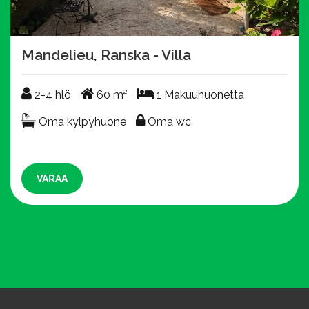
Mandelieu, Ranska - Villa
2-4 hlö
60 m²
1 Makuuhuonetta
2-4 hlö
60 m²
1 Makuuhuonetta
Oma kylpyhuone
Oma wc
Oma kylpyhuone
Oma wc
VARAA