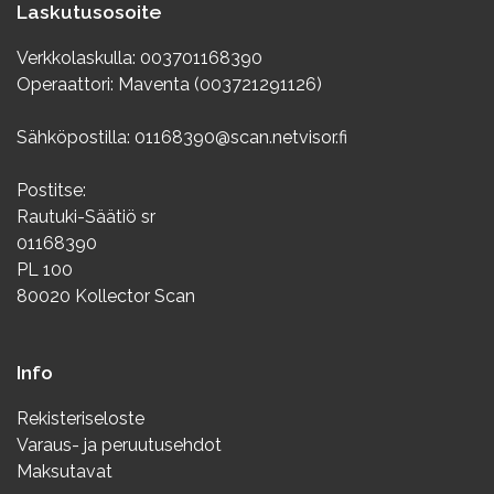
Laskutusosoite
Verkkolaskulla: 003701168390
Operaattori: Maventa (003721291126)
Sähköpostilla: 01168390@scan.netvisor.fi
Postitse:
Rautuki-Säätiö sr
01168390
PL 100
80020 Kollector Scan
Info
Rekisteriseloste
Varaus- ja peruutusehdot
Maksutavat