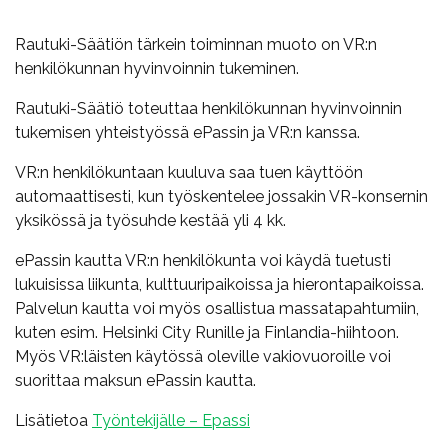
Rautuki-Säätiön tärkein toiminnan muoto on VR:n
henkilökunnan hyvinvoinnin tukeminen.
Rautuki-Säätiö toteuttaa henkilökunnan hyvinvoinnin
tukemisen yhteistyössä ePassin ja VR:n kanssa.
VR:n henkilökuntaan kuuluva saa tuen käyttöön
automaattisesti, kun työskentelee jossakin VR-konsernin
yksikössä ja työsuhde kestää yli 4 kk.
ePassin kautta VR:n henkilökunta voi käydä tuetusti
lukuisissa liikunta, kulttuuripaikoissa ja hierontapaikoissa.
Palvelun kautta voi myös osallistua massatapahtumiin,
kuten esim. Helsinki City Runille ja Finlandia-hiihtoon.
Myös VR:läisten käytössä oleville vakiovuoroille voi
suorittaa maksun ePassin kautta.
Lisätietoa
Työntekijälle – Epassi