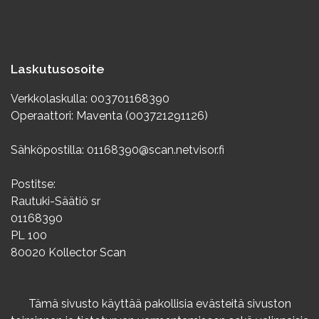
Laskutusosoite
Verkkolaskulla: 003701168390
Operaattori: Maventa (003721291126)
Sähköpostilla: 01168390@scan.netvisor.fi
Postitse:
Rautuki-Säätiö sr
01168390
PL 100
80020 Kollector Scan
Info
Tämä sivusto käyttää pakollisia evästeitä sivuston