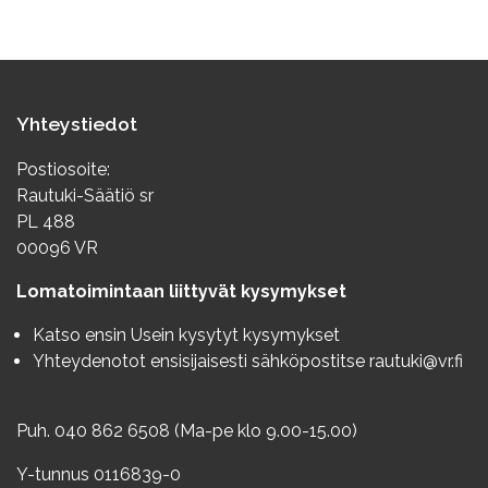
Yhteystiedot
Postiosoite:
Rautuki-Säätiö sr
PL 488
00096 VR
Lomatoimintaan liittyvät kysymykset
Katso ensin
Usein kysytyt kysymykset
Yhteydenotot ensisijaisesti sähköpostitse
rautuki@vr.fi
Puh. 040 862 6508 (Ma-pe klo 9.00-15.00)
Y-tunnus 0116839-0