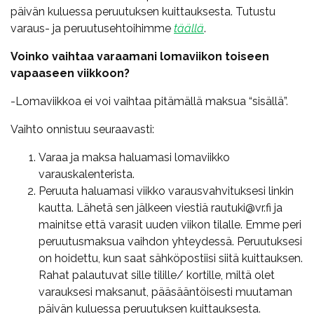
päivän kuluessa peruutuksen kuittauksesta. Tutustu
varaus- ja peruutusehtoihimme
täällä
.
Voinko vaihtaa varaamani lomaviikon toiseen
vapaaseen viikkoon?
-Lomaviikkoa ei voi vaihtaa pitämällä maksua “sisällä”.
Vaihto onnistuu seuraavasti:
Varaa ja maksa haluamasi lomaviikko
varauskalenterista.
Peruuta haluamasi viikko varausvahvituksesi linkin
kautta. Lähetä sen jälkeen viestiä rautuki@vr.fi ja
mainitse että varasit uuden viikon tilalle. Emme peri
peruutusmaksua vaihdon yhteydessä. Peruutuksesi
on hoidettu, kun saat sähköpostiisi siitä kuittauksen.
Rahat palautuvat sille tilille/ kortille, miltä olet
varauksesi maksanut, pääsääntöisesti muutaman
päivän kuluessa peruutuksen kuittauksesta.