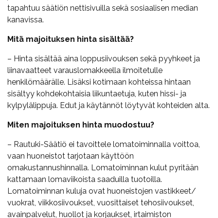
tapahtuu säätiön nettisivuilla sekä sosiaalisen median
kanavissa.
Mitä majoituksen hinta sisältää?
– Hinta sisältää aina loppusiivouksen sekä pyyhkeet ja
liinavaatteet varauslomakkeella ilmoitetulle
henkilömäärälle. Lisäksi kotimaan kohteissa hintaan
sisältyy kohdekohtaisia liikuntaetuja, kuten hissi- ja
kylpylälippuja. Edut ja käytännöt löytyvät kohteiden alta.
Miten majoituksen hinta muodostuu?
– Rautuki-Säätiö ei tavoittele lomatoiminnalla voittoa,
vaan huoneistot tarjotaan käyttöön
omakustannushinnalla. Lomatoiminnan kulut pyritään
kattamaan lomaviikoista saaduilla tuotoilla.
Lomatoiminnan kuluja ovat huoneistojen vastikkeet/
vuokrat, viikkosiivoukset, vuosittaiset tehosiivoukset,
avainpalvelut, huollot ja korjaukset, irtaimiston