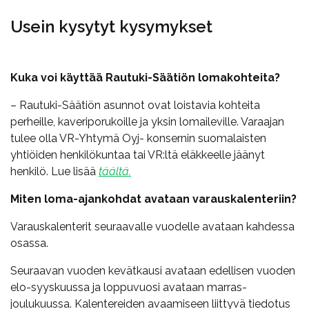
Usein kysytyt kysymykset
Kuka voi käyttää Rautuki-Säätiön lomakohteita?
– Rautuki-Säätiön asunnot ovat loistavia kohteita
perheille, kaveriporukoille ja yksin lomaileville. Varaajan
tulee olla VR-Yhtymä Oyj- konsernin suomalaisten
yhtiöiden henkilökuntaa tai VR:ltä eläkkeelle jäänyt
henkilö. Lue lisää
täältä.
Miten loma-ajankohdat avataan varauskalenteriin?
Varauskalenterit seuraavalle vuodelle avataan kahdessa
osassa.
Seuraavan vuoden kevätkausi avataan edellisen vuoden
elo-syyskuussa ja loppuvuosi avataan marras-
joulukuussa. Kalentereiden avaamiseen liittyvä tiedotus