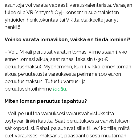
asuntoja voi varata vapaasti varauskalenterista. Varaajan
tulee olla VR-Yhtymä Oyj- konsernin suomalaisten
yhtiöiden henkilökuntaa tai VR:ltä eläkkeelle jäänyt
henkilö.
Voinko varata lomaviikon, vaikka en tiedä lomiani?
– Voit. Mikäli peruutat varatun lomasi viimeistään 1 vko
ennen lomasi alkua, saat rahasi takaisin (-30 €
peruutusmaksu). Myöhemmin, kuin 1 viikko ennen loman
alkua peruutetusta varauksesta perimme 100 euron
peruutusmaksun. Tutustu varaus- ja
peruutusehtoihimme
täällä
.
Miten loman peruutus tapahtuu?
- Voit peruuttaa varauksesi varausvahvistukselta
löytyvän linkin kautta. Saat peruutuksesta vahvistuksen
sähköpostiisi. Rahat palautuvat sille tilille/ kortille, miltä
olet varauksesi maksanut, pääsääntöisesti muutaman