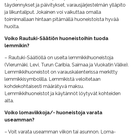
täydennykset ja päivitykset, varausjärjestelmän ylläpito
ja liikuntaliput. Jokainen voi vaikuttaa omalla
toiminnallaan hintaan pitämällä huoneistoista hyvää
huolta.
Voiko Rautuki-Säätiön huoneistoihin tuoda
lemmikin?
– Rautuki-Säätiöllä on useita lemmikkihuoneistoja
(Vierumäki, Levi, Turun Caribia, Saimaa ja Vuokatin Välke).
Lemmikkihuoneistot on varauskalenterissa merkitty
lemmikkisymbolilla. Lemmikistä veloitetaan
kohdekohtaisesti määrätyvä maksu.
Lemmikkihuoneistot ja käytännöt löytyvät kohteiden
alta.
Voiko lomaviikkoja/- huoneistoja varata
useamman?
– Voit varata useamman viikon tai asunnon. Loma-