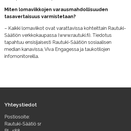
Miten lomaviikkojen varausmahdollisuuden
tasavertaisuus varmistetaan?
– Kaikki lomaviikot ovat varattavissa kohteittain Rautuki-
Säätiön verkkokaupassa (www.rautuki.fi). Tiedotus
tapahtuu ensisijaisesti Rautuki-Säätiön sosiaalisen
median kanavissa, Viva Engagessa ja taukotilojen
infomonitoreilla.
Yhteystiedot
Postiosoite:
Rautuki-Säätiö sr
PL 488