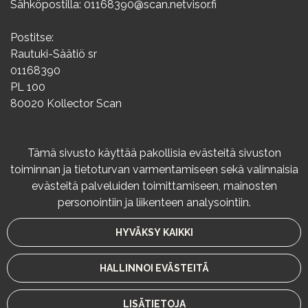
Sähköpostilla: 01168390@scan.netvisor.fi
Postitse:
Rautuki-Säätiö sr
01168390
PL 100
80020 Kollector Scan
Info
Tämä sivusto käyttää pakollisia evästeitä sivuston
toiminnan ja tietoturvan varmentamiseen sekä valinnaisia
Rekisteriseloste
evästeitä palveluiden toimittamiseen, mainosten
Varaus- ja peruutusehdot
personointiin ja liikenteen analysointiin.
Maksutavat
HYVÄKSY KAIKKI
© Rautuki-Säätiö 2024. Sivusto:
atFlow
.
HALLINNOI EVÄSTEITÄ
LISÄTIETOJA