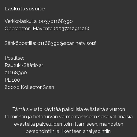
Laskutusosoite
Verkkolaskulla: 003701168390
Operaattori: Maventa (003721291126)
Sähköpostilla: 01168390@scan.netvisor.fi
Postitse:
Rautuki-Säätiö sr
01168390
PL 100
80020 Kollector Scan
Info
Tämä sivusto käyttää pakollisia evästeitä sivuston
toiminnan ja tietoturvan varmentamiseen sekä valinnaisia
Rekisteriseloste
evästeitä palveluiden toimittamiseen, mainosten
Varaus- ja peruutusehdot
personointiin ja liikenteen analysointiin.
Maksutavat