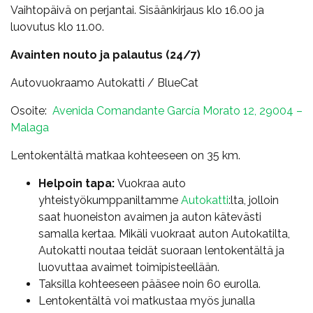
Vaihtopäivä on perjantai. Sisäänkirjaus klo 16.00 ja
luovutus klo 11.00.
Avainten nouto ja palautus (24/7)
Autovuokraamo Autokatti / BlueCat
Osoite:
Avenida Comandante García Morato 12, 29004 –
Malaga
Lentokentältä matkaa kohteeseen on 35 km.
Helpoin tapa:
Vuokraa auto
yhteistyökumppaniltamme
Autokatti
:lta, jolloin
saat huoneiston avaimen ja auton kätevästi
samalla kertaa. Mikäli vuokraat auton Autokatilta,
Autokatti noutaa teidät suoraan lentokentältä ja
luovuttaa avaimet toimipisteellään.
Taksilla kohteeseen pääsee noin 60 eurolla.
Lentokentältä voi matkustaa myös junalla