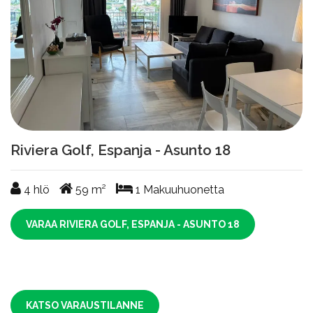
Riviera Golf, Espanja - Asunto 18
4
hlö
59
m²
1
Makuuhuonetta
VARAA RIVIERA GOLF, ESPANJA - ASUNTO 18
KATSO VARAUSTILANNE