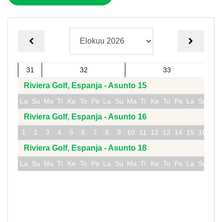
SEURAAV
EDELLINEN KUUKAUSI
31
32
33
Riviera Golf, Espanja - Asunto 15
La
Su
Ma
Ti
Ke
To
Pe
La
Su
Ma
Ti
Ke
To
Pe
La
Su
Ma
Riviera Golf, Espanja - Asunto 16
1
2
3
4
5
6
7
8
9
10
11
12
13
14
15
16
17
Riviera Golf, Espanja - Asunto 18
La
Su
Ma
Ti
Ke
To
Pe
La
Su
Ma
Ti
Ke
To
Pe
La
Su
Ma