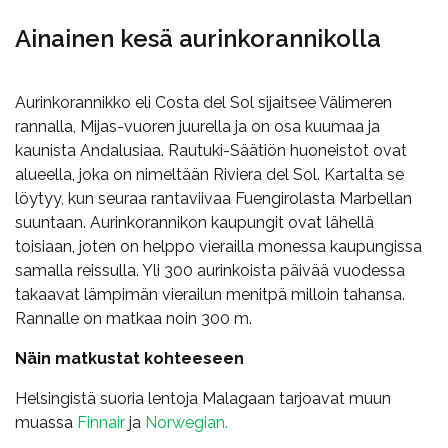
Ainainen kesä aurinkorannikolla
Aurinkorannikko eli Costa del Sol sijaitsee Välimeren
rannalla, Mijas-vuoren juurella ja on osa kuumaa ja
kaunista Andalusiaa. Rautuki-Säätiön huoneistot ovat
alueella, joka on nimeltään Riviera del Sol. Kartalta se
löytyy, kun seuraa rantaviivaa Fuengirolasta Marbellan
suuntaan. Aurinkorannikon kaupungit ovat lähellä
toisiaan, joten on helppo vierailla monessa kaupungissa
samalla reissulla. Yli 300 aurinkoista päivää vuodessa
takaavat lämpimän vierailun menitpä milloin tahansa.
Rannalle on matkaa noin 300 m.
Näin matkustat kohteeseen
Helsingistä suoria lentoja Malagaan tarjoavat muun
muassa
Finnair
ja
Norwegian.