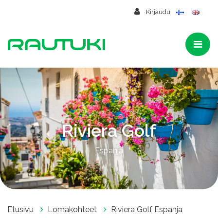
Siirry pääsisältöön
Kirjaudu
Riviera Golf
Espanja
Etusivu
Lomakohteet
Riviera Golf Espanja