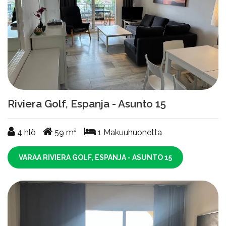
Riviera Golf, Espanja - Asunto 15
4
hlö
59
m²
1
Makuuhuonetta
VARAA RIVIERA GOLF, ESPANJA - ASUNTO 15