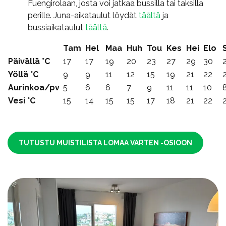
Fuengirolaan, josta voi jatkaa bussilla tai taksilla
perille. Juna-aikataulut löydät
täältä
ja
bussiaikataulut
täältä
.
Tam
Hel
Maa
Huh
Tou
Kes
Hei
Elo
Päivällä °C
17
17
19
20
23
27
29
30
Yöllä °C
9
9
11
12
15
19
21
22
Aurinkoa/pv
5
6
6
7
9
11
11
10
Vesi °C
15
14
15
15
17
18
21
22
TUTUSTU MUISTILISTA LOMAA VARTEN -OSIOON