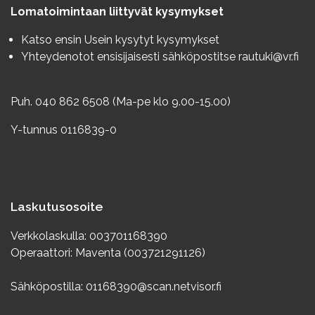
Lomatoimintaan liittyvät kysymykset
Katso ensin
Usein kysytyt kysymykset
Yhteydenotot ensisijaisesti sähköpostitse
rautuki@vr.fi
Puh. 040 862 6508 (Ma-pe klo 9.00-15.00)
Y-tunnus 0116839-0
Laskutusosoite
Verkkolaskulla: 003701168390
Operaattori: Maventa (003721291126)
Sähköpostilla: 01168390@scan.netvisor.fi