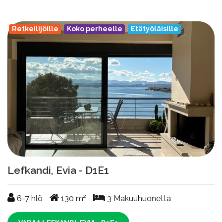
Retkeilijöille
Koko perheelle
Etätyöläisille
Lefkandi, Evia - D1E1
6-7
hlö
130
m²
3
Makuuhuonetta