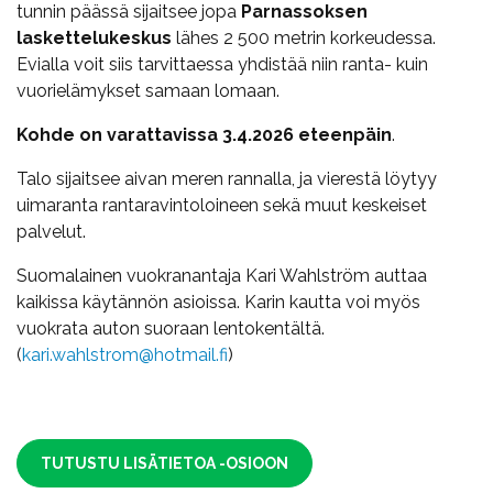
tunnin päässä sijaitsee jopa
Parnassoksen
laskettelukeskus
lähes 2 500 metrin korkeudessa.
Evialla voit siis tarvittaessa yhdistää niin ranta- kuin
vuorielämykset samaan lomaan.
Kohde on varattavissa 3.4.2026 eteenpäin
.
Talo sijaitsee aivan meren rannalla, ja vierestä löytyy
uimaranta rantaravintoloineen sekä muut keskeiset
palvelut.
Suomalainen vuokranantaja Kari Wahlström auttaa
kaikissa käytännön asioissa. Karin kautta voi myös
vuokrata auton suoraan lentokentältä.
(
kari.wahlstrom@hotmail.fi
)
TUTUSTU LISÄTIETOA -OSIOON