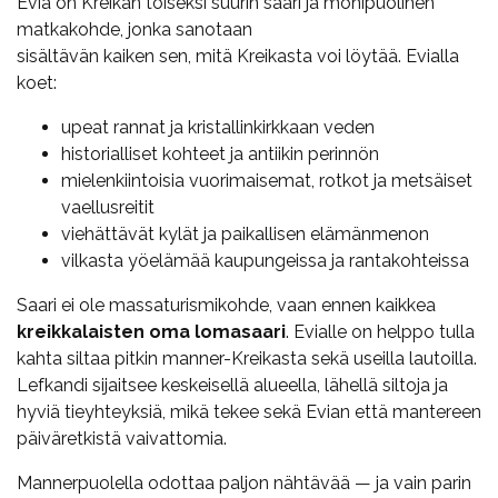
Evia on Kreikan toiseksi suurin saari ja monipuolinen
matkakohde, jonka sanotaan
sisältävän kaiken sen, mitä Kreikasta voi löytää. Evialla
koet:
upeat rannat ja kristallinkirkkaan veden
historialliset kohteet ja antiikin perinnön
mielenkiintoisia vuorimaisemat, rotkot ja metsäiset
vaellusreitit
viehättävät kylät ja paikallisen elämänmenon
vilkasta yöelämää kaupungeissa ja rantakohteissa
Saari ei ole massaturismikohde, vaan ennen kaikkea
kreikkalaisten oma lomasaari
. Evialle on helppo tulla
kahta siltaa pitkin manner-Kreikasta sekä useilla lautoilla.
Lefkandi sijaitsee keskeisellä alueella, lähellä siltoja ja
hyviä tieyhteyksiä, mikä tekee sekä Evian että mantereen
päiväretkistä vaivattomia.
Mannerpuolella odottaa paljon nähtävää — ja vain parin