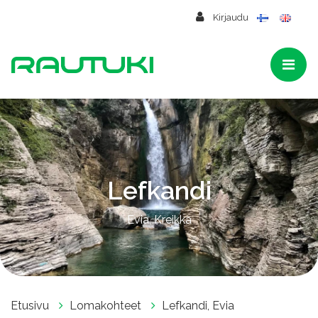
Siirry pääsisältöön
Kirjaudu
Lefkandi
Evia, Kreikka
Etusivu
Lomakohteet
Lefkandi, Evia