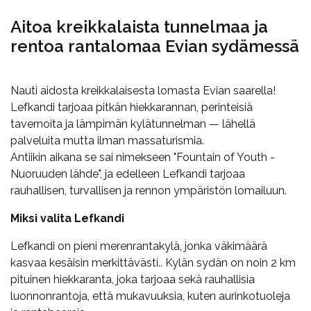
Aitoa kreikkalaista tunnelmaa ja
rentoa rantalomaa Evian sydämessä
Nauti aidosta kreikkalaisesta lomasta Evian saarella!
Lefkandi tarjoaa pitkän hiekkarannan, perinteisiä
tavernoita ja lämpimän kylätunnelman — lähellä
palveluita mutta ilman massaturismia.
Antiikin aikana se sai nimekseen "Fountain of Youth -
Nuoruuden lähde", ja edelleen Lefkandi tarjoaa
rauhallisen, turvallisen ja rennon ympäristön lomailuun.
Miksi valita Lefkandi
Lefkandi on pieni merenrantakylä, jonka väkimäärä
kasvaa kesäisin merkittävästi.. Kylän sydän on noin 2 km
pituinen hiekkaranta, joka tarjoaa sekä rauhallisia
luonnonrantoja, että mukavuuksia, kuten aurinkotuoleja