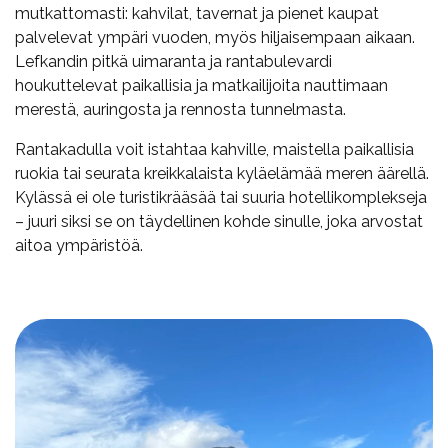
mutkattomasti: kahvilat, tavernat ja pienet kaupat
palvelevat ympäri vuoden, myös hiljaisempaan aikaan.
Lefkandin pitkä uimaranta ja rantabulevardi
houkuttelevat paikallisia ja matkailijoita nauttimaan
merestä, auringosta ja rennosta tunnelmasta.
Rantakadulla voit istahtaa kahville, maistella paikallisia
ruokia tai seurata kreikkalaista kyläelämää meren äärellä.
Kylässä ei ole turistikrääsää tai suuria hotellikomplekseja
– juuri siksi se on täydellinen kohde sinulle, joka arvostat
aitoa ympäristöä.