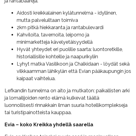
ja rantabaareja.
Aidosti kreikkalainen kylätunnelma - idyllinen,
mutta palveluiltaan toimiva
2km pitkä hiekkaranta ja rantabulevardi
Kahviloita, tavernoita, leipomo ja
minimarketteja kävelyetäisyydellä
Hyvät yhteydet eri puolille saarta: luontoretkille,
historiallisille kohteille ja naapurikyliin
Lyhyt matka Vasilikoon ja Chalkidaan - löydät sekä
vilkkaamman lähikylän että Evian pääkaupungin jos
kaipaat vaihtelua.
Lefkandin tunnelma on aito ja mutkaton: paikallisten arki
ja lomailijoiden rento elämä kulkevat täällä
luonnollisesti rinnakkain ilman suuria hotellikomplekseja
tai turistipainotteista kauppaa.
Evia – koko Kreikka yhdellä saarella