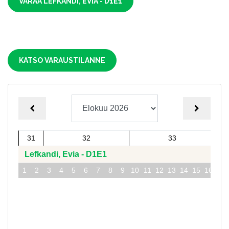
VARAA LEFKANDI, EVIA - D1E1
KATSO VARAUSTILANNE
SEURAAV
EDELLINEN KUUKAUSI
31
32
33
Lefkandi, Evia - D1E1
1
2
3
4
5
6
7
8
9
10
11
12
13
14
15
16
17