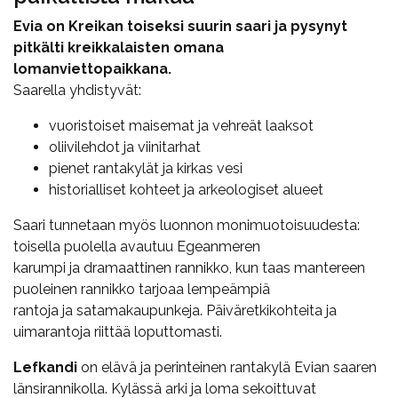
Evia on Kreikan toiseksi suurin saari ja pysynyt
pitkälti kreikkalaisten omana
lomanviettopaikkana.
Saarella yhdistyvät:
vuoristoiset maisemat ja vehreät laaksot
oliivilehdot ja viinitarhat
pienet rantakylät ja kirkas vesi
historialliset kohteet ja arkeologiset alueet
Saari tunnetaan myös luonnon monimuotoisuudesta:
toisella puolella avautuu Egeanmeren
karumpi ja dramaattinen rannikko, kun taas mantereen
puoleinen rannikko tarjoaa lempeämpiä
rantoja ja satamakaupunkeja. Päiväretkikohteita ja
uimarantoja riittää loputtomasti.
Lefkandi
on elävä ja perinteinen rantakylä Evian saaren
länsirannikolla. Kylässä arki ja loma sekoittuvat