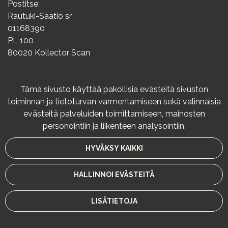
Postitse:
Rautuki-Säätiö sr
01168390
PL 100
80020 Kollector Scan
Info
Tämä sivusto käyttää pakollisia evästeitä sivuston
toiminnan ja tietoturvan varmentamiseen sekä valinnaisia
Rekisteriseloste
evästeitä palveluiden toimittamiseen, mainosten
Varaus- ja peruutusehdot
personointiin ja liikenteen analysointiin.
Maksutavat
HYVÄKSY KAIKKI
© Rautuki-Säätiö 2024. Sivusto:
atFlow
.
HALLINNOI EVÄSTEITÄ
LISÄTIETOJA