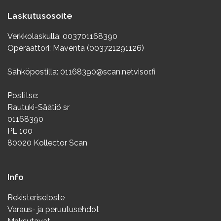
Laskutusosoite
Verkkolaskulla: 003701168390
Operaattori: Maventa (003721291126)
Sähköpostilla: 01168390@scan.netvisor.fi
Postitse:
Rautuki-Säätiö sr
01168390
PL 100
80020 Kollector Scan
Info
Rekisteriseloste
Varaus- ja peruutusehdot