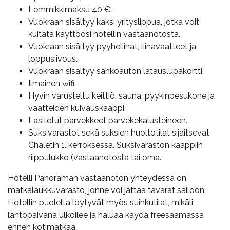
Lemmikkimaksu 40 €.
Vuokraan sisältyy kaksi yrityslippua, jotka voit
kuitata käyttöösi hotellin vastaanotosta.
Vuokraan sisältyy pyyheliinat, liinavaatteet ja
loppusiivous.
Vuokraan sisältyy sähköauton latauslupakortti.
Ilmainen wifi.
Hyvin varusteltu keittiö, sauna, pyykinpesukone ja
vaatteiden kuivauskaappi.
Lasitetut parvekkeet parvekekalusteineen.
Suksivarastot sekä suksien huoltotilat sijaitsevat
Chaletin 1. kerroksessa. Suksivaraston kaappiin
riippulukko (vastaanotosta tai oma.
Hotelli Panoraman vastaanoton yhteydessä on
matkalaukkuvarasto, jonne voi jättää tavarat säilöön.
Hotellin puolelta löytyvät myös suihkutilat, mikäli
lähtöpäivänä ulkoilee ja haluaa käydä freesaamassa
ennen kotimatkaa.