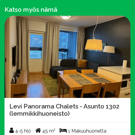
Katso myös nämä
Levi Panorama Chalets - Asunto 1302
(lemmikkihuoneisto)
4-5 hlö
45 m²
1 Makuuhuonetta
4-5 hlö
45 m²
1 Makuuhuonetta