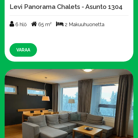
Levi Panorama Chalets - Asunto 1304
6 hlö
65 m²
2 Makuuhuonetta
6 hlö
65 m²
2 Makuuhuonetta
VARAA