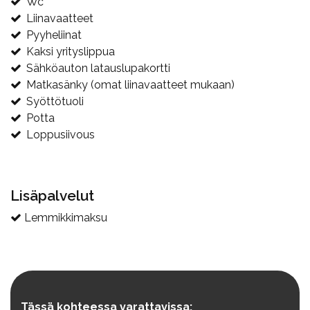
Wc
Liinavaatteet
Pyyheliinat
Kaksi yrityslippua
Sähköauton latauslupakortti
Matkasänky (omat liinavaatteet mukaan)
Syöttötuoli
Potta
Loppusiivous
Lisäpalvelut
Lemmikkimaksu
Tässä kohteessa varattavissa: