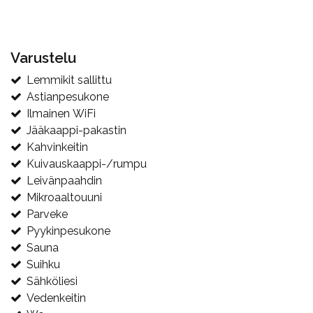
Varustelu
Lemmikit sallittu
Astianpesukone
Ilmainen WiFi
Jääkaappi-pakastin
Kahvinkeitin
Kuivauskaappi-/rumpu
Leivänpaahdin
Mikroaaltouuni
Parveke
Pyykinpesukone
Sauna
Suihku
Sähköliesi
Vedenkeitin