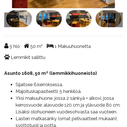
5
hlö
50
m²
1
Makuuhuonetta
Lemmikit sallittu
Asunto 1608, 50 m² (lemmikkihuoneisto)
Sijaitsee 6.kerroksessa.
Majoituskapasiteetti: 5 henkilöä.
Yksi makuuhuone, jossa 2 sänkyä + alkovi, jossa
kerrosvuode; alavuode 120 cm ja ylävuode 80 cm.
Lisäksi olohuoneen vuodesohvasta saa vuoteen.
Lasten matkasänky (omat petivaatteet mukaan),
syöttötuoli ja potta.