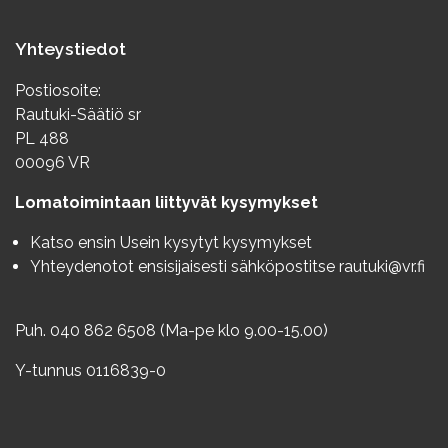
Yhteystiedot
Postiosoite:
Rautuki-Säätiö sr
PL 488
00096 VR
Lomatoimintaan liittyvät kysymykset
Katso ensin
Usein kysytyt kysymykset
Yhteydenotot ensisijaisesti sähköpostitse
rautuki@vr.fi
Puh. 040 862 6508 (Ma-pe klo 9.00-15.00)
Y-tunnus 0116839-0