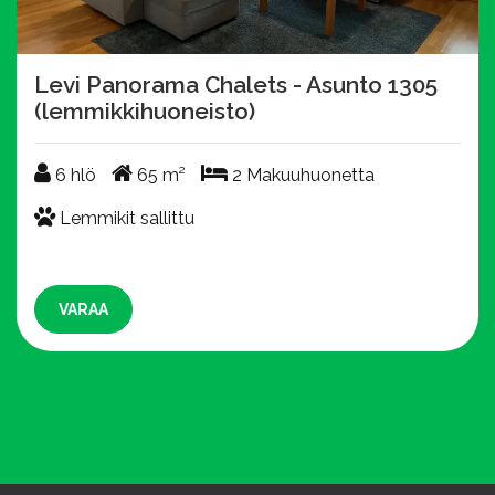
Levi Panorama Chalets - Asunto 1305
(lemmikkihuoneisto)
6 hlö
65 m²
2 Makuuhuonetta
6 hlö
65 m²
2 Makuuhuonetta
Lemmikit sallittu
Lemmikit sallittu
VARAA