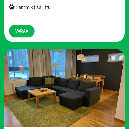
Lemmikit sallittu
Lemmikit sallittu
VARAA