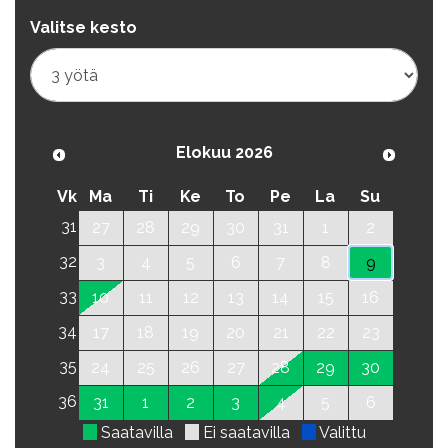
Valitse kesto
Elokuu 2026
Vk
Ma
Ti
Ke
To
Pe
La
Su
31
27
28
29
30
31
1
2
32
3
4
5
6
7
8
9
33
10
11
12
13
14
15
16
34
17
18
19
20
21
22
23
35
24
25
26
27
28
29
30
36
31
1
2
3
4
5
6
Saatavilla
Ei saatavilla
Valittu