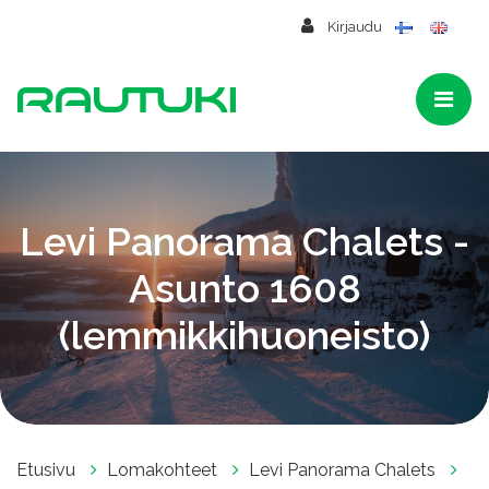
Siirry pääsisältöön
Kirjaudu
Levi Panorama Chalets -
Asunto 1608
(lemmikkihuoneisto)
Etusivu
Lomakohteet
Levi Panorama Chalets