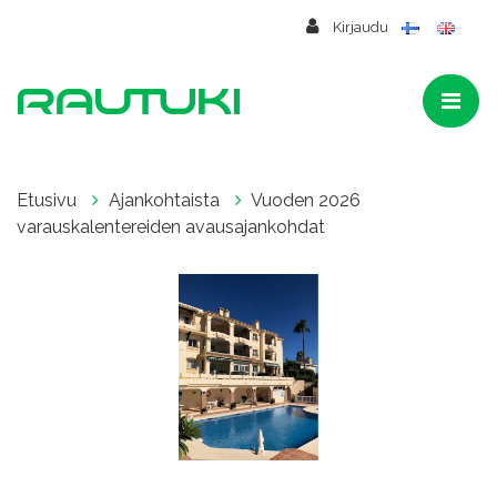
Siirry pääsisältöön
Kirjaudu
Etusivu
Ajankohtaista
Vuoden 2026
varauskalentereiden avausajankohdat