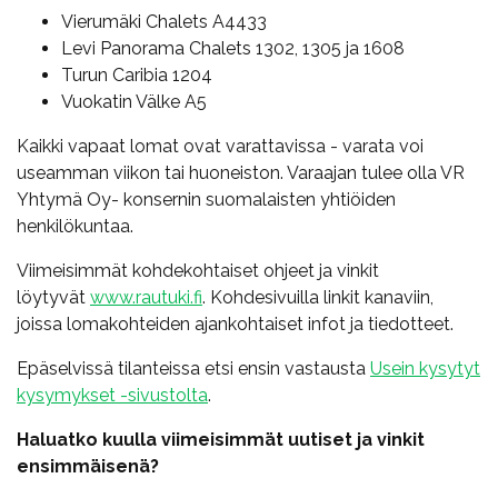
Vierumäki Chalets A4433
Levi Panorama Chalets 1302, 1305 ja 1608
Turun Caribia 1204
Vuokatin Välke A5
Kaikki vapaat lomat ovat varattavissa - varata voi
useamman viikon tai huoneiston. Varaajan tulee olla VR
Yhtymä Oy- konsernin suomalaisten yhtiöiden
henkilökuntaa.
Viimeisimmät kohdekohtaiset ohjeet ja vinkit
löytyvät
www.rautuki.fi
. Kohdesivuilla linkit kanaviin,
joissa lomakohteiden ajankohtaiset infot ja tiedotteet.
Epäselvissä tilanteissa etsi ensin vastausta
Usein kysytyt
kysymykset -sivustolta
.
Haluatko kuulla viimeisimmät uutiset ja vinkit
ensimmäisenä?