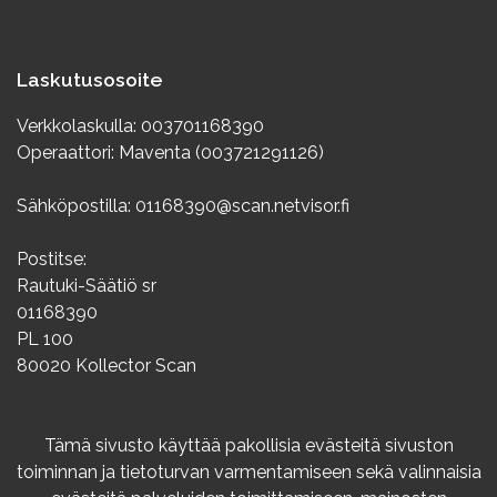
Laskutusosoite
Verkkolaskulla: 003701168390
Operaattori: Maventa (003721291126)
Sähköpostilla: 01168390@scan.netvisor.fi
Postitse:
Rautuki-Säätiö sr
01168390
PL 100
80020 Kollector Scan
Info
Tämä sivusto käyttää pakollisia evästeitä sivuston
toiminnan ja tietoturvan varmentamiseen sekä valinnaisia
Rekisteriseloste