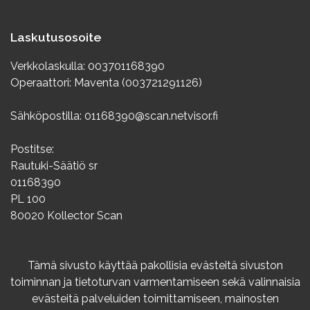
Laskutusosoite
Verkkolaskulla: 003701168390
Operaattori: Maventa (003721291126)
Sähköpostilla: 01168390@scan.netvisor.fi
Postitse:
Rautuki-Säätiö sr
01168390
PL 100
80020 Kollector Scan
Info
Tämä sivusto käyttää pakollisia evästeitä sivuston
toiminnan ja tietoturvan varmentamiseen sekä valinnaisia
Rekisteriseloste
evästeitä palveluiden toimittamiseen, mainosten
Varaus- ja peruutusehdot