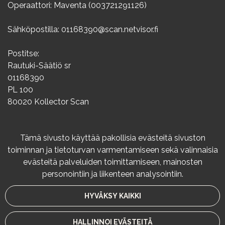
Operaattori: Maventa (003721291126)
Sähköpostilla: 01168390@scan.netvisor.fi
Postitse:
Rautuki-Säätiö sr
01168390
PL 100
80020 Kollector Scan
Info
Tämä sivusto käyttää pakollisia evästeitä sivuston
toiminnan ja tietoturvan varmentamiseen sekä valinnaisia
Rekisteriseloste
evästeitä palveluiden toimittamiseen, mainosten
Varaus- ja peruutusehdot
personointiin ja liikenteen analysointiin.
Maksutavat
HYVÄKSY KAIKKI
© Rautuki-Säätiö 2024. Sivusto:
atFlow
.
HALLINNOI EVÄSTEITÄ