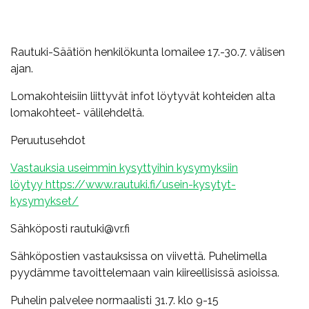
Rautuki-Säätiön henkilökunta lomailee 17.-30.7. välisen
ajan.
Lomakohteisiin liittyvät infot löytyvät kohteiden alta
lomakohteet- välilehdeltä.
Peruutusehdot
Vastauksia useimmin kysyttyihin kysymyksiin
löytyy
https://www.rautuki.fi/usein-kysytyt-
kysymykset/
Sähköposti rautuki@vr.fi
Sähköpostien vastauksissa on viivettä. Puhelimella
pyydämme tavoittelemaan vain kiireellisissä asioissa.
Puhelin palvelee normaalisti 31.7. klo 9-15