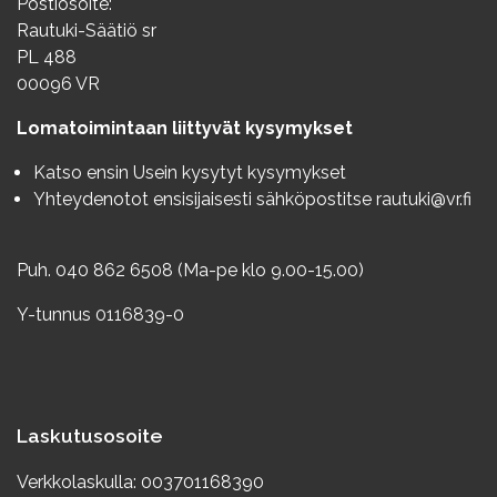
Postiosoite:
Rautuki-Säätiö sr
PL 488
00096 VR
Lomatoimintaan liittyvät kysymykset
Katso ensin
Usein kysytyt kysymykset
Yhteydenotot ensisijaisesti sähköpostitse
rautuki@vr.fi
Puh. 040 862 6508 (Ma-pe klo 9.00-15.00)
Y-tunnus 0116839-0
Laskutusosoite
Verkkolaskulla: 003701168390