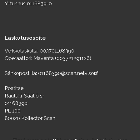
Y-tunnus 0116839-0
Laskutusosoite
Verkkolaskulla: 003701168390
Operaattori: Maventa (003721291126)
Sähköpostilla: 01168390@scan.netvisor.fi
Postitse:
Rautuki-Säätiö sr
01168390
PL 100
80020 Kollector Scan
Info